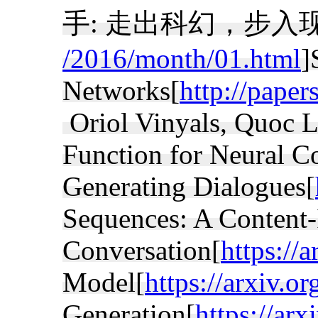
手: 走出科幻，
/2016/month/01.html
]
Networks[
http://paper
Oriol Vinyals, Quoc L
Function for Neural C
Generating Dialogues[
Sequences: A Content-
Conversation[
https://
Model[
https://arxiv.o
Generation[
https://ar