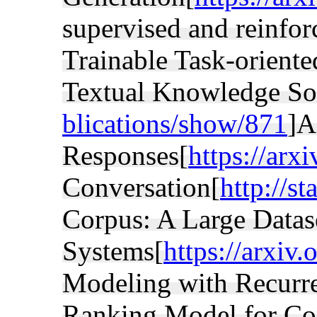
supervised and reinfor
Trainable Task-orient
Textual Knowledge Sou
blications/show/871
]A
Responses[
https://arx
Conversation[
http://s
Corpus: A Large Datas
Systems[
https://arxiv
Modeling with Recurr
Ranking Model for Con