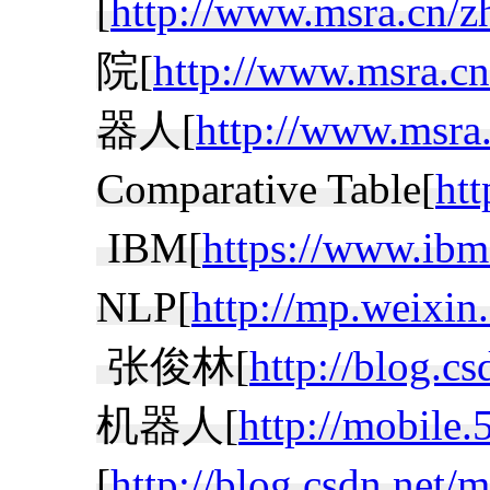
[
http://www.msra.cn/zh
院[
http://www.msra.cn
器人[
http://www.msra
Comparative Table[
htt
IBM[
https://www.ibm
NLP[
http://mp.weix
张俊林[
http://blog.cs
机器人[
http://mobile
[
http://blog.csdn.net/m