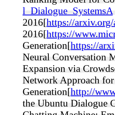
l_Dialogue_SystemsA
2016[
https://arxiv.or
2016[
https://www.micro
Generation[
https://ar
Neural Conversation 
Expansion via Crowds
Network Approach fo
Generation[
http://ww
the Ubuntu Dialogue 
Chatting Machine: Em