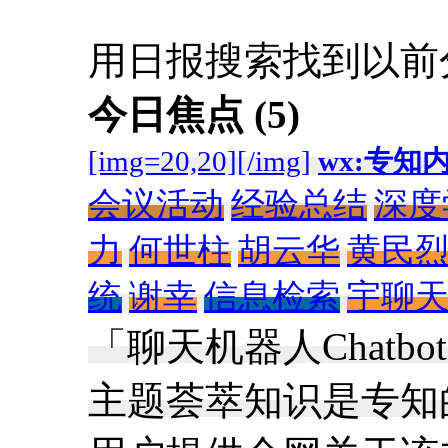
用日报搜索找到以前
今日焦点 (5)
[img=20,20][/img]
wx:专知
会议活动
经验总结
深度
力
何世柱
胡云华
黄民
统
谢幸
信息检索
宇聊
「聊天机器人Chatb
主题荟萃知识是专知