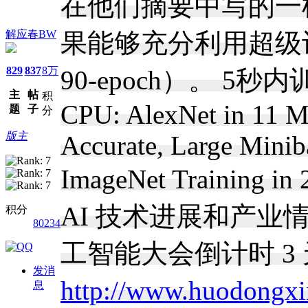
在他们摘要中写的一样
解应春BW
果能够充分利用超级计算
829
837
8万
90-epoch）。 5秒内
主
帖
积
CPU: AlexNet in 11 M
题
子
分
版主
Accurate, Large Mini
ImageNet Training in
AI 技术进展和产业情
积分
80234
工智能大会倒计时 
发消
http://www.huodongx
息