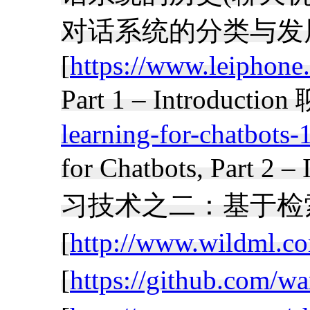
对话系统的分类与发
[
https://www.leipho
Part 1 – Intro
learning-for-chatbots-
for Chatbots, Part
习技术之二：基于检
[
http://www.wildml.co
[
https://github.com/w