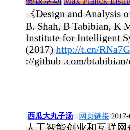
会议活动
Max Planck Instit
《Design and Analysis o
B. Shah, B Tabibian, K
Institute for Intelligent
(2017)
http://t.cn/RNa7
://github .com/btabibian/
西瓜大丸子汤
网页链接
2017-
人工智能创业和互联网