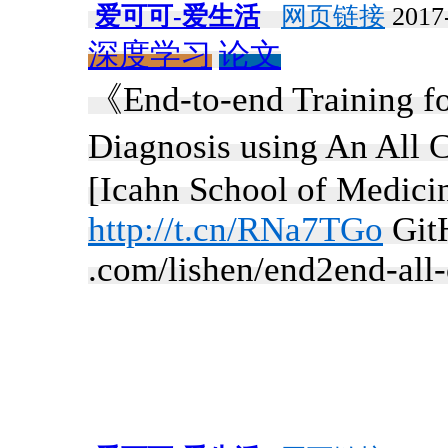
爱可可-爱生活
网页链接
2017-
深度学习
论文
《End-to-end Training f
Diagnosis using An All
[Icahn School of Medici
http://t.cn/RNa7TGo
GitH
.com/lishen/end2end-all-