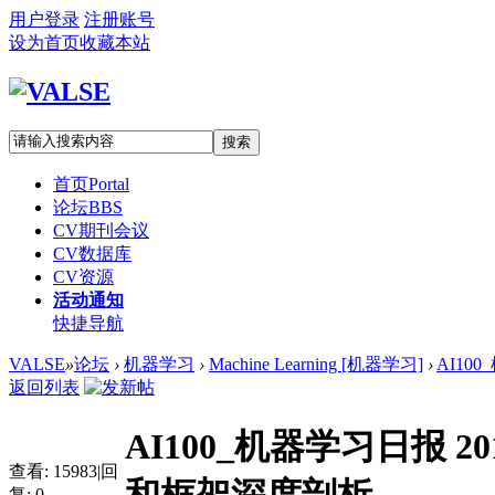
用户登录
注册账号
设为首页
收藏本站
搜索
首页
Portal
论坛
BBS
CV期刊会议
CV数据库
CV资源
活动通知
快捷导航
VALSE
»
论坛
›
机器学习
›
Machine Learning [机器学习]
›
AI10
返回列表
AI100_机器学习日报 2
查看:
15983
|
回
复:
0