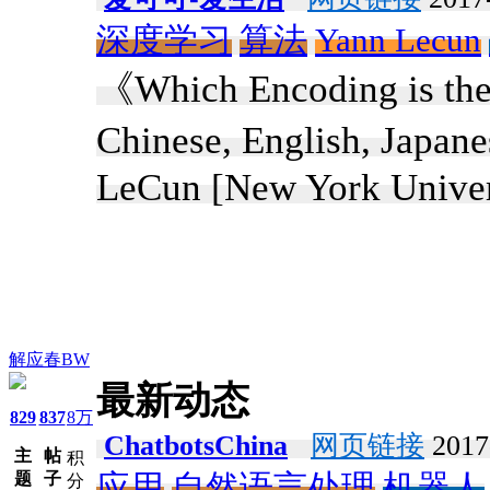
深度学习
算法
Yann Lecun
《Which Encoding is the B
Chinese, English, Japa
LeCun [New York Univer
解应春BW
最新动态
829
837
8万
ChatbotsChina
网页链接
2017
主
帖
积
题
子
应用
自然语言处理
机器人
分