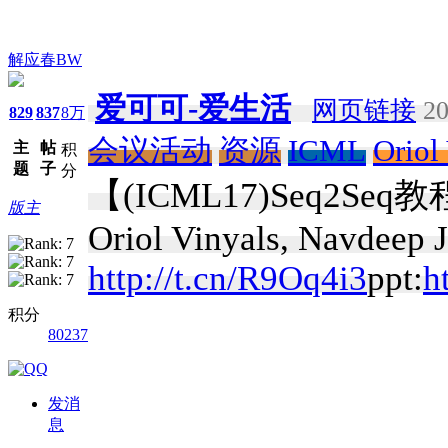
解应春BW
爱可可-爱生活
网页链接
20
829
837
8万
会议活动
资源
ICML
Oriol
主
帖
积
题
子
分
【(ICML17)Seq2Seq教程】
版主
Oriol Vinyals, Navdeep J
http://t.cn/R9Oq4i3
ppt:
h
积分
80237
发消
息