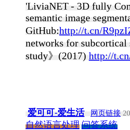
'LiviaNET - 3D fully Co
semantic image segmenta
GitHub:
http://t.cn/R9pz
networks for subcortical
study》(2017)
http://t.
爱可可-爱生活
网页链接
20
自然语言处理
问答系统