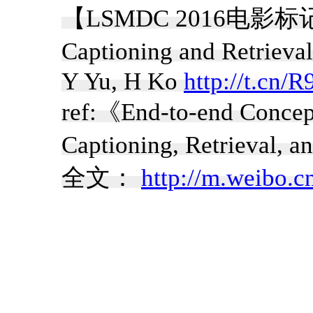
【LSMDC 2016电影
Captioning and Retrieva
Y Yu, H Ko
http://t.cn
ref:《End-to-end Concep
Captioning, Retrieval, a
全文：
http://m.weibo