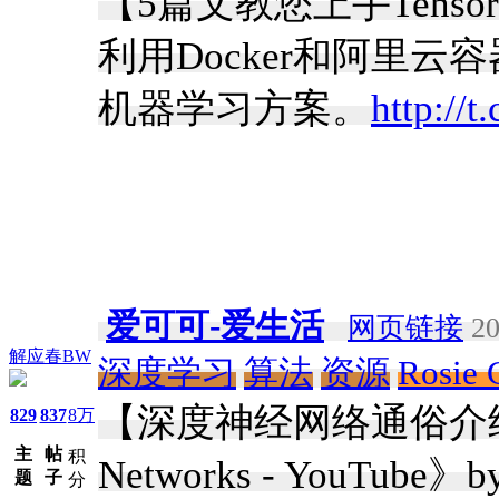
【5篇文教您上手Tens
利用Docker和阿里云容
机器学习方案。
http://
爱可可-爱生活
网页链接
20
解应春BW
深度学习
算法
资源
Rosie 
【深度神经网络通俗介绍】《De
829
837
8万
主
帖
积
Networks - YouTube》by
题
子
分