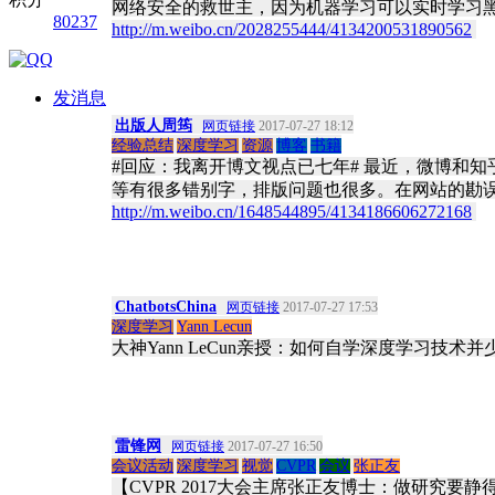
网络安全的救世主，因为机器学习可以实时学习黑
80237
http://m.weibo.cn/2028255444/4134200531890562
​
发消息
出版人周筠
网页链接
2017-07-27 18:12
经验总结
深度学习
资源
博客
书籍
#回应：我离开博文视点已七年# 最近，微博和知乎上
等有很多错别字，排版问题也很多。在网站的勘误
http://m.weibo.cn/1648544895/4134186606272168
​
ChatbotsChina
网页链接
2017-07-27 17:53
深度学习
Yann Lecun
大神Yann LeCun亲授：如何自学深度学习技术
雷锋网
网页链接
2017-07-27 16:50
会议活动
深度学习
视觉
CVPR
会议
张正友
【CVPR 2017大会主席张正友博士：做研究