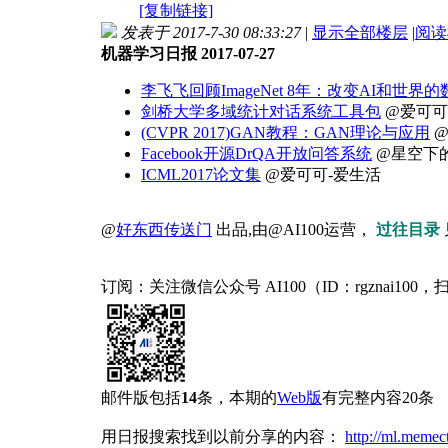
[复制链接]
发表于 2017-7-30 08:33:27
|
显示全部楼层
|
阅读
机器学习日报 2017-07-27
李飞飞回顾ImageNet 8年：改变AI和世界的
剑桥大学多域统计对话系统工具包
@爱可可
(CVPR 2017)GAN教程：GAN理论与应用
@
Facebook开源DrQA开放问答系统
@星空下
ICML2017论文集
@爱可可-爱生活
@
好东西传送门
出品,由@AI100运营，
过往目录
订阅：关注微信公众号 AI100（ID：rgznai
邮件版包括
14
条，本期的
Web版
有完整内容20条
用日报搜索找到以前分享的内容：
http://ml.memec