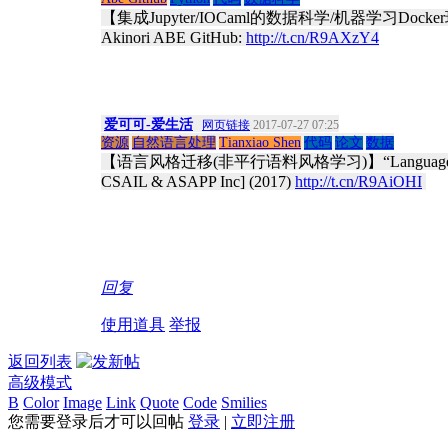
【集成Jupyter/IOCaml的数据科学/机器学习Docker环境】’Dockerfil
Akinori ABE GitHub:
http://t.cn/R9AXzY4
爱可可-爱生活
网页链接
2017-07-27 07:25
资源
自然语言处理
Tianxiao Shen
代码
论文
数据
【语言风格迁移(非平行语料风格学习)】“Language Style Tra
CSAIL & ASAPP Inc] (2017)
http://t.cn/R9AiOHI
​
回复
使用道具
举报
返回列表
高级模式
B
Color
Image
Link
Quote
Code
Smilies
您需要登录后才可以回帖
登录
|
立即注册