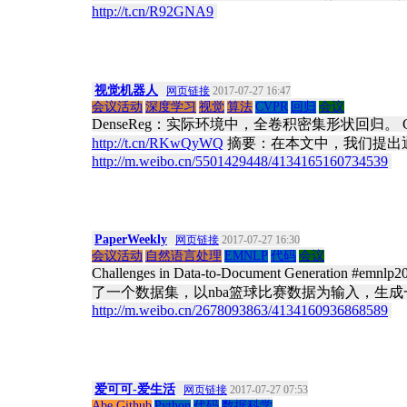
http://t.cn/R92GNA9
​
视觉机器人
网页链接
2017-07-27 16:47
会议活动
深度学习
视觉
算法
CVPR
回归
会议
DenseReg：实际环境中，全卷积密集形状回归。 CVPR 2017 ，
http://t.cn/RKwQyWQ
摘要：在本文中，我们提出通
http://m.weibo.cn/5501429448/4134165160734539
​
PaperWeekly
网页链接
2017-07-27 16:30
会议活动
自然语言处理
EMNLP
代码
会议
Challenges in Data-to-Document
了一个数据集，以nba篮球比赛数据为输入，生成一段
http://m.weibo.cn/2678093863/4134160936868589
​
爱可可-爱生活
网页链接
2017-07-27 07:53
Abe Github
Python
代码
数据科学