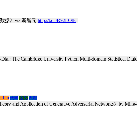
数据》via:新智元
http://t.cn/R92LO8c
​
ridge University Python Multi-domain Statistical Dialogu
u Liu
代码
会议
课程
ication of Generative Adversarial Networks》by Ming-Yu Li