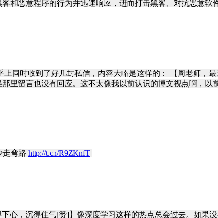
客和恶意程序的行为并迅速响应，进而打击黑客、对抗恶意软件。
同时收到了好几封私信，内容大略是这样的： 【周老师，最近买博文视
那里留言也没有回应。这不太像我以前认识的博文视点啊，以前没
并少走弯路
http://t.cn/R9ZKnfT
​
要静得下心，沉得住气[赞]】像深度学习这样的热点总会过去。如