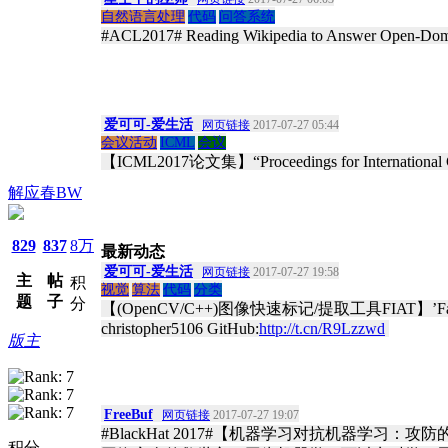
自然语言处理
代码
问答系统
#ACL2017# Reading Wikipedia to Answer Op
爱可可-爱生活
网页链接
2017-07-27 05:44
会议活动
ICML
会议
【ICML2017论文集】“Proceedings for International Co
解应春BW
829
837
8万
最新动态
爱可可-爱生活
网页链接
2017-07-27 19:58
主
帖
积
视觉
算法
代码
分类
题
子
分
【(OpenCV/C++)图像快速标记/提取工具FIAT】’Fast Image Data An
christopher5106 GitHub:
http://t.cn/R9Lzzwd
​
版主
FreeBuf
网页链接
2017-07-27 19:07
#BlackHat 2017#【机器学习对抗机
积分