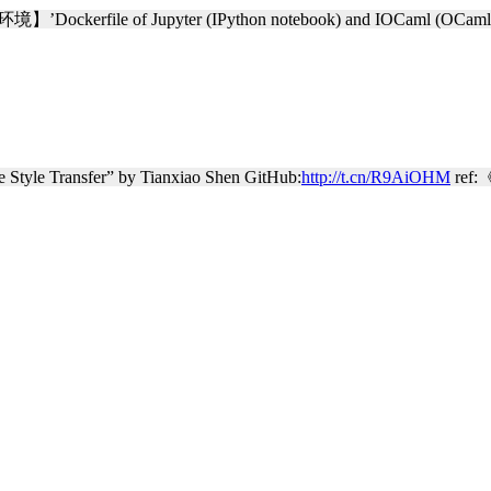
e of Jupyter (IPython notebook) and IOCaml (OCaml kernel) wi
nsfer” by Tianxiao Shen GitHub:
http://t.cn/R9AiOHM
ref:《