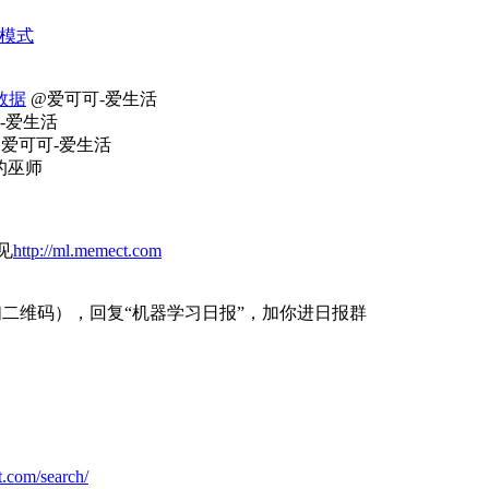
模式
数据
@爱可可-爱生活
-爱生活
爱可可-爱生活
的巫师
见
http://ml.memect.com
100，扫二维码），回复“机器学习日报”，加你进日报群
t.com/search/