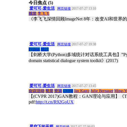
今日焦点 (5)
爱可可-爱生活
网页链接
2017-07-27 13:10
视觉
李飞飞
《李飞飞深情回顾ImageNet 8年：改变AI和世界的
爱可可-爱生活
网页链接
2017-07-27 19:38
Python
统计
【剑桥大学(Python)多域统计对话系统工具包】”PyDial: The Camb
domain statistical dialogue system toolkit》(2017) ​
爱可可-爱生活
网页链接
2017-07-27 13:45
会议活动
视觉
资源
CVPR
Jan Kautz
Julie Bernauer
Ming-Y
【(CVPR 2017)GAN教程：GAN理论与应用】《Theory and Appl
pdf:
http://t.cn/R92GoUX
​
星空下的巫师
网页链接
2017-07-27 06:03