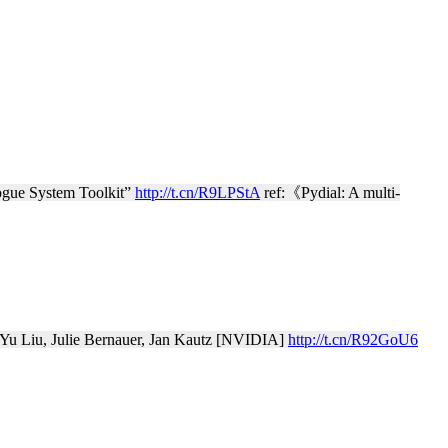
e System Toolkit”
http://t.cn/R9LPStA
ref:《Pydial: A multi-
u, Julie Bernauer, Jan Kautz [NVIDIA]
http://t.cn/R92GoU6