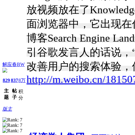
放视频放在了Knowled
面浏览器中，它出现在
博客Search Engin
引谷歌发言人的话说，
改善用户的搜索体验，但
解应春BW
http://m.weibo.cn/181
829
837
8万
主
帖
积
题
子
分
版主