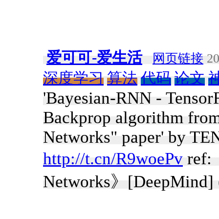
爱可可-爱生活
网页链接
20
深度学习
算法
代码
论文
'Bayesian-RNN - Tensor
Backprop algorithm from
Networks" paper' by T
http://t.cn/R9woePv
ref:
Networks》[DeepMind] 