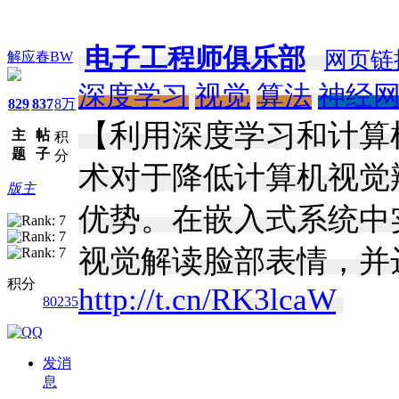
电子工程师俱乐部
网页链
解应春BW
深度学习
视觉
算法
神经
829
837
8万
【利用深度学习和计算
主
帖
积
题
子
分
术对于降低计算机视觉
版主
优势。在嵌入式系统中
视觉解读脸部表情，并
积分
http://t.cn/RK3lcaW
​
80235
发消
息