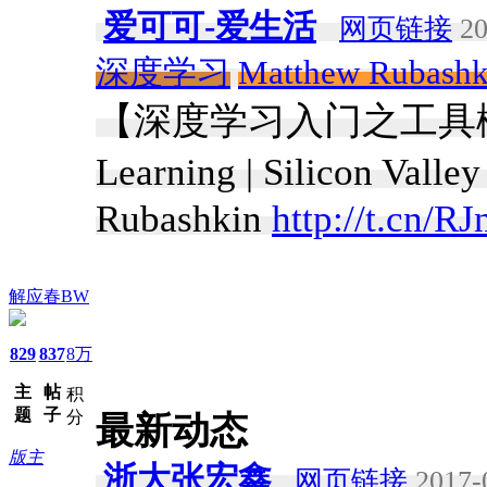
爱可可-爱生活
网页链接
20
深度学习
Matthew Rubashk
【深度学习入门之工具概览】《Ge
Learning | Silicon Vall
Rubashkin
http://t.cn/R
解应春BW
829
837
8万
主
帖
积
题
子
分
最新动态
版主
浙大张宏鑫
网页链接
2017-