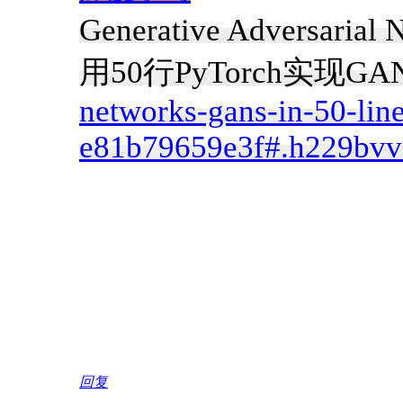
Generative Adversar
用50行PyTorch实现GAN
networks-gans-in-50-lin
e81b79659e3f#.h229bvv1s
回复