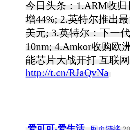
今日头条：1.ARM收
增44%; 2.英特尔推出最
美元; 3.英特尔：下一
10nm; 4.Amkor收购
能芯片大战开打 互联
http://t.cn/RJaQvNa
​
爱可可-爱生活
网页链接
20