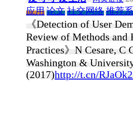
应用
论文
社交网络
推荐
《Detection of User Dem
Review of Methods and 
Practices》N Cesare, C G
Washington & Universit
(2017)
http://t.cn/RJaOk