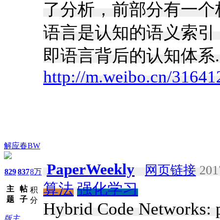
了分析，前部分有一个
语言是认知的语义索引
即语言背后的认知体系.
http://m.weibo.cn/316
解应春BW
PaperWeekly
网页链接
2017
829
837
8万
算法
强化学习
主
帖
积
题
子
分
Hybrid Code Networks: pr
版主