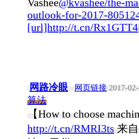
Vashee
@kvashee/the-mac
outlook-for-2017-80512
[url]http://t.cn/Rx1GTT4
网路冷眼
网页链接
2017-02-
算法
【How to choose machine
http://t.cn/RMRI3ts
来自