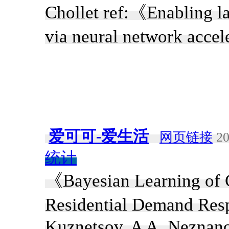
Chollet ref:《Enabling la
via neural network acce
爱可可-爱生活
网页链接
20
统计
《Bayesian Learning of 
Residential Demand Re
Kuznetsov, A A. Neznano