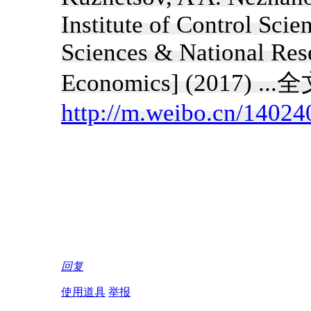
Institute of Control Sci
Sciences & National Res
Economics] (2017) ..
http://m.weibo.cn/140
回复
使用道具
举报