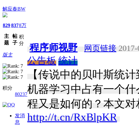
解应春BW
829
837
8万
主
帖
积
题
子
分
程序师视野
网页链接
2017-
版主
公告板
统计
【传说中的贝叶斯统计
机器学习中占有一个什
积分
80237
程又是如何的？本文对
http://t.cn/RxBlpKR
​
发消
息