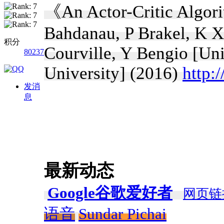
《An Actor-Critic Algor
Bahdanau, P Brakel, K X
积分
Courville, Y Bengio [Un
80237
University] (2016)
http:
发消
息
最新动态
Google谷歌爱好者
网页链
语音
Sundar Pichai