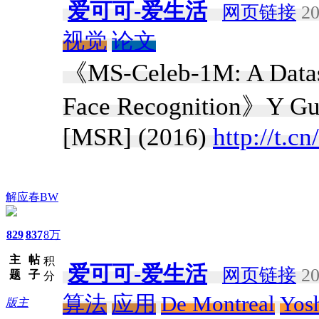
爱可可-爱生活
网页链接
20
视觉
论文
《MS-Celeb-1M: A Datase
Face Recognition》Y Guo
[MSR] (2016)
http://t.c
解应春BW
829
837
8万
主
帖
积
爱可可-爱生活
网页链接
20
题
子
分
算法
应用
De Montreal
Yos
版主