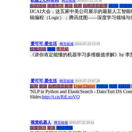
机器之心synced
网页链接
2016-07-22 21:36
会议活动
深度学习
算法
应用
自然语言处理
IJCAI
行业动
IJCAI大会，这五家中美公司展示的最新人工智
辑编程（Logic）；腾讯优图——深度学习领域
爱可可-爱生活
网页链接
2016-07-23 13:19
经验总结
博客
李慧斌
《讲你肯定能懂的机器学习多维极值求解》by 李
爱可可-爱生活
网页链接
2016-07-23 07:28
应用
资源
自然语言处理
Lynn Cherny
Python
代码
幻灯片
'NLP in Python and ElasticSearch - Dato/Turi DS Conf
Slides:
http://t.cn/RtLxoVQ
视觉机器人
网页链接
2016-07-22 10:41
深度学习
算法
神经网络