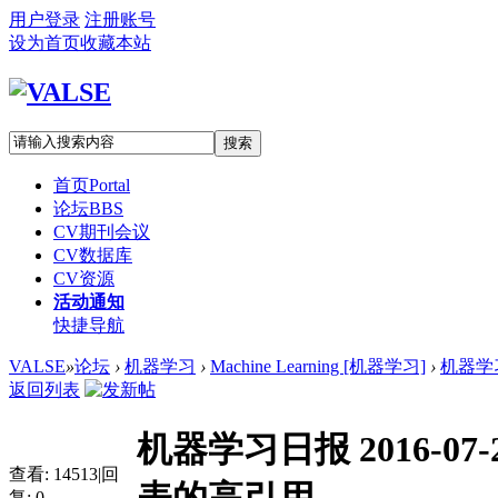
用户登录
注册账号
设为首页
收藏本站
搜索
首页
Portal
论坛
BBS
CV期刊会议
CV数据库
CV资源
活动通知
快捷导航
VALSE
»
论坛
›
机器学习
›
Machine Learning [机器学习]
›
机器学习
返回列表
机器学习日报 2016-0
查看:
14513
|
回
复:
0