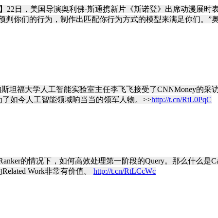
触角】22日，美国导演奥利佛·斯通携新片《斯诺登》出席动漫展时表
判你们的行为，制作出匹配你行为方式的模型来满足你们。”奥利弗·
名的斯坦福大学人工智能实验室主任李飞飞接受了CNNMoney
了如今人工智能领域响当当的领军人物。>>
http://t.cn/RtL0PqC
de Ranker的情况下，如何高效处理第一阶段的Query。那么什么是Ca
ated Work非常有价值。
http://t.cn/RtLCcWc