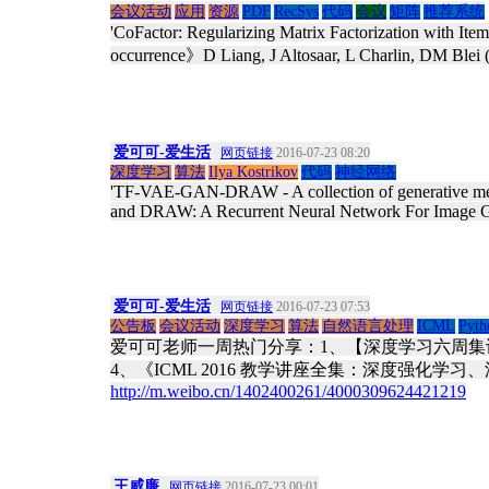
会议活动
应用
资源
PDF
RecSys
代码
会议
矩阵
推荐系统
'CoFactor: Regularizing Matrix Factorization with It
occurrence》D Liang, J Altosaar, L Charlin, DM Blei
爱可可-爱生活
网页链接
2016-07-23 08:20
深度学习
算法
Ilya Kostrikov
代码
神经网络
'TF-VAE-GAN-DRAW - A collection of generative met
and DRAW: A Recurrent Neural Network For Image Gen
爱可可-爱生活
网页链接
2016-07-23 07:53
公告板
会议活动
深度学习
算法
自然语言处理
ICML
Pyth
爱可可老师一周热门分享：1、【深度学习六周集训教
4、《ICML 2016 教学讲座全集：深度强化学习、深度残差网络
http://m.weibo.cn/1402400261/4000309624421219
王威廉
网页链接
2016-07-23 00:01