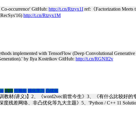
em Co-occurrence' GitHub:
http://t.cn/Rtzyx1I
ref:《Factorization Meets t
 (RecSys'16)
http://t.cn/Rtzyx1M
hods implemented with TensorFlow (Deep Convolutional Generative
eration).' by Ilya Kostrikov GitHub:
http://t.cn/RGNIf2v
on
会议
可视化
强化学习
凸优化
材(讲义)】2、《word2vec前世今生》3、《有什么比较好
、非凸优化等九大主题》5、'Python / C++ 11 Solutions of A