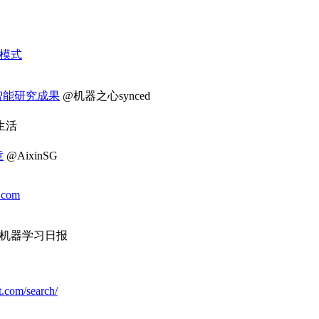
模式
智能研究成果
@机器之心synced
生活
章
@AixinSG
t.com
订阅机器学习日报
t.com/search/