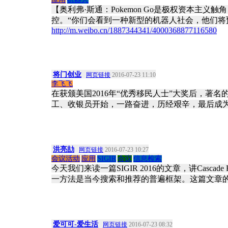
【奥利弗·斯通：Pokemon Go是极权资本主义
控。“你们会看到一种新型的机器人社会，他们将预
http://m.weibo.cn/1887344341/4000368877116580
将门创业
网页链接
2016-07-23 11:10
李飞飞
在获颁美国2016年“优秀移民人士”大奖后，著
工、收银员开始，一路奋进，历经艰辛，最后成为
洪亮劼
网页链接
2016-07-23 10:27
会议活动
应用
SIGIR
会议
信息检索
今天我们来读一篇SIGIR 2016的文章，讲Casca
一方法是当今搜索和推荐的普遍框架。这篇文章的Rel
爱可可-爱生活
网页链接
2016-07-23 08:32