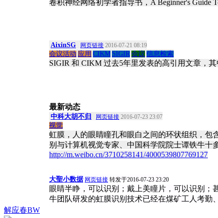
卷积神经网络初学者指导书，A Beginner's Guide To Under
AixinSG
网页链接
2016-07-21 08:19
会议活动
应用
CIKM
SIGIR
会议
信息检索
SIGIR 和 CIKM 过去5年里发表的高引用文章，其中也有 sh
最新动态
中科大胡不归
网页链接
2016-07-23 23:07
视觉
虹膜，人的眼睛瞳孔和眼白之间的环状组织，包
别与计算机视觉专家、中国科学院院士谭铁牛十多
http://m.weibo.cn/3710258141/4000539807769127
大聖小数据
网页链接
转发于2016-07-23 23:20
眼睛半睁，可以识别；戴上美瞳片，可以识别；
牛团队研发的虹膜识别技术已经在煤矿工人考勤、
解应春BW