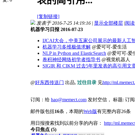
表的高引用...
[复制链接]
发表于 2016-7-25 14:19:16
|
显示全部楼层
|
阅读
机器学习日报 2016-07-23
IJCAI大会，中美五家公司展示的最新人工
机器学习多维极值求解
@爱可可-爱生活
NLP in Python and ElasticSearch
@爱可可-爱
卷积神经网络初学者指导书
@视觉机器人
SIGIR 和 CIKM 过去5年里发表的高引用文
@
好东西传送门
出品,
过往目录
见
http://ml.memec
订阅：给
hao@memect.com
发封空信， 标题: 
邮件版包括
16
条，本期的
Web版
有完整内容26条
用日报搜索找到以前分享的内容：
http://ml.memec
今日焦点 (5)