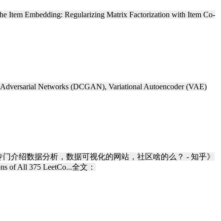
he Item Embedding: Regularizing Matrix Factorization with Item Co-
 Adversarial Networks (DCGAN), Variational Autoencoder (VAE)
的专门介绍数据分析，数据可视化的网站，社区啥的么？ - 知乎》
ll 375 LeetCo...全文：