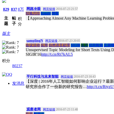
网路冷眼
829
837
8万
网页链接
2016-07-23 21:57
经验总结
Kaggle
博客
主
帖
【Approaching Almost Any Machine Learning Prob
积
题
子
分
版主
samplingN
网页链接
2016-07-23 20:05
会议活动
应用
自然语言处理
SIGIR
会议
信息检索
主题
Unsupervised Topic Modeling for Short Texts Using 
SIGIR'16
http://t.cn/Rt7kAL5
积分
80237
平行科技与未来智能
网页链接
2016-07-23 16:43
【深度 | 2016年人工智能如何影响企业运行？最新
发消息
研究所合作了一份新的研究报告…
http://t.cn/Rtyz
观察者网
网页链接
2016-07-23 11:48
应用
机器人