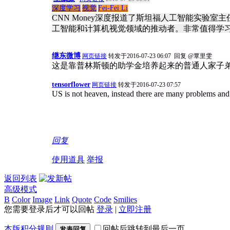
深度学习
视觉
Fei-Fei Li
CNN Money深度报道了斯坦福人工智能实验室主任F
工智能和计算机视觉领域的推动者。非常值得学
继东微博
网页链接
转发于2016-07-23 06:07 回复 @覃里雯
这是靠普林斯顿的助学金培养起来的普通人家子
tensorflower
网页链接
转发于2016-07-23 07:57
US is not heaven, instead there are many problems and c
回复
使用道具
举报
返回列表
高级模式
B
Color
Image
Link
Quote
Code
Smilies
您需要登录后才可以回帖
登录
|
立即注册
本版积分规则
回帖后跳转到最后一页
发表回复