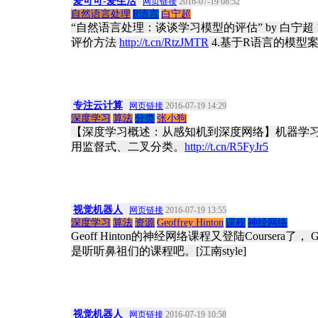
爱可可-爱生活
网页链接
2016-07-19 08:52
自然语言处理
R语言
白宁超
“自然语言处理：谈谈学习模型的评估” by 白宁超
评价方法
http://t.cn/RtzJMTR
4.基于R语言的模型
专注云计算
网页链接
2016-07-19 14:29
深度学习
算法
分类
张小狗
【深度学习概述：从感知机到深度网络】机器学习算
用监督式、二叉分类。
http://t.cn/R5FyJr5
视觉机器人
网页链接
2016-07-19 13:55
深度学习
算法
资源
Geoffrey Hinton
课程
神经网络
Geoff Hinton的神经网络课程又登陆Coursera了， Geoff Hinto
是听听鼻祖们的课程吧。[江南style]
视觉机器人
网页链接
2016-07-19 10:58