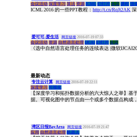
会议活动
深度学习
算法
资源
ICML
幻灯片
会议
课程
强
ICML 2016 的一些PPT教程：
http://t.cn/RqJt2AK
深
爱可可-爱生活
网页链接
2016-07-19 07:33
会议活动
资源
自然语言处理
IJCAI
幻灯片
会议
《选中自然语言处理任务的连续表达 |微软IJCAI2016
最新动态
专注云计算
网页链接
2016-07-19 22:11
深度学习
可视化
【深度学习和拓扑数据分析的六大惊人之举】基
据。可视化图中的节点由一个或多个数据点构成
湾区日报BayArea
网页链接
2016-07-19 21:47
应用
自然语言处理
机器人