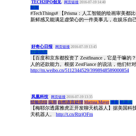
TECH2IPO创见
网页链接
2016-07-19 14:40
新闻
#TechThings# 【Prisma：人工智能的绘画
新鲜感又能满足虚荣心的一件美事儿，在娱乐自
好奇心日报
网页链接
2016-07-19 13:45
行业动态
【百度和京东都投资了 Zestfinance，它是
人的还款能力。根据 ZestFiance 的说法
http://m.weibo.cn/5112344529/3998948589000854
凤凰科技
网页链接
2016-07-19 13:35
经验总结
应用
自然语言处理
Marissa Mayer
博客
机器人
【梅耶尔透露雅虎正开发聊天机器人】据美国科技博客网
天机器人。
http://t.cn/RtzjOFm