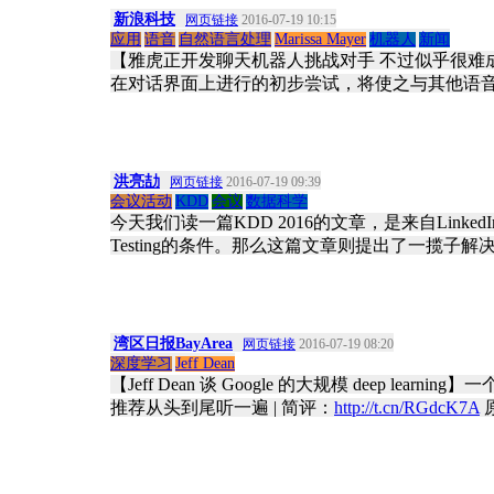
新浪科技
网页链接
2016-07-19 10:15
应用
语音
自然语言处理
Marissa Mayer
机器人
新闻
【雅虎正开发聊天机器人挑战对手 不过似乎很难成功】
在对话界面上进行的初步尝试，将使之与其他语
洪亮劼
网页链接
2016-07-19 09:39
会议活动
KDD
会议
数据科学
今天我们读一篇KDD 2016的文章，是来自LinkedIn
Testing的条件。那么这篇文章则提出了一揽
湾区日报BayArea
网页链接
2016-07-19 08:20
深度学习
Jeff Dean
【Jeff Dean 谈 Google 的大规模 deep 
推荐从头到尾听一遍 | 简评：
http://t.cn/RGdcK7A