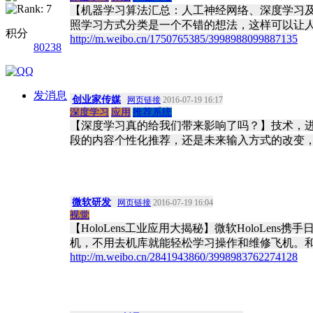
【机器学习算法汇总：人工神经网络、深度学习
照学习方式分类是一个不错的想法，这样可以让人
积分
http://m.weibo.cn/1750765385/3998988099887135
80238
发消息
创业家传媒
网页链接
2016-07-19 16:17
深度学习
应用
推荐系统
【深度学习真的给我们带来影响了吗？】技术，
段的内容个性化推荐，还是未来输入方式的改变
微软研发
网页链接
2016-07-19 16:04
视觉
【HoloLens工业应用大揭秘】微软HoloLe
机，不用去机库就能轻松学习操作和维修飞机。和
http://m.weibo.cn/2841943860/3998983762274128