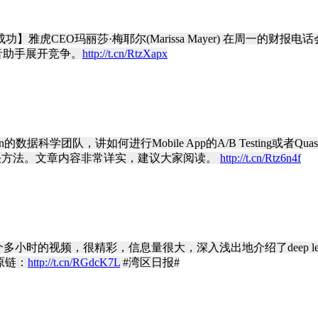
雅虎CEO玛丽莎·梅耶尔(Marissa Mayer) 在周一的
音助手展开竞争。
http://t.cn/RtzXapx
的数据科学团队，讲如何进行Mobile App的A/B Testing或者Qu
子解决方法。文章内容非常详实，建议大家阅读。
http://t.cn/Rtz6n4f
learning】一个多小时的视频，很精彩，信息量很大，深入浅出地介绍了dee
原链：
http://t.cn/RGdcK7L
#湾区日报#