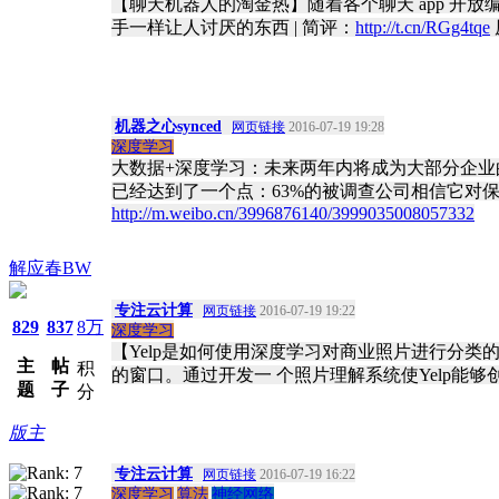
【聊天机器人的淘金热】随着各个聊天 app 开
手一样让人讨厌的东西 | 简评：
http://t.cn/RGg4tqe
机器之心synced
网页链接
2016-07-19 19:28
深度学习
大数据+深度学习：未来两年内将成为大部分企
已经达到了一个点：63%的被调查公司相信它对
http://m.weibo.cn/3996876140/3999035008057332
解应春BW
专注云计算
网页链接
2016-07-19 19:22
829
837
8万
深度学习
【Yelp是如何使用深度学习对商业照片进行分类
主
帖
积
的窗口。通过开发一 个照片理解系统使Yelp能
题
子
分
版主
专注云计算
网页链接
2016-07-19 16:22
深度学习
算法
神经网络