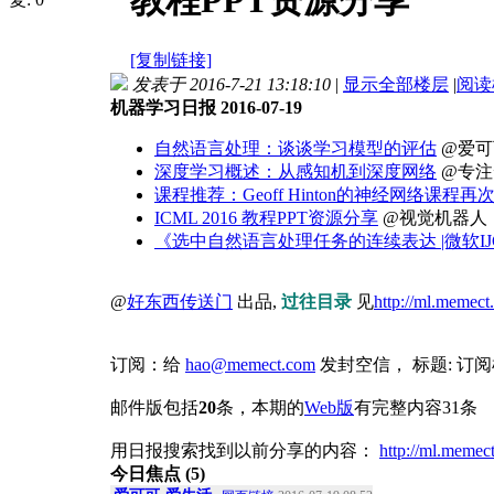
教程PPT资源分享
[复制链接]
发表于 2016-7-21 13:18:10
|
显示全部楼层
|
阅读
机器学习日报 2016-07-19
自然语言处理：谈谈学习模型的评估
@爱可
深度学习概述：从感知机到深度网络
@专注
课程推荐：Geoff Hinton的神经网络课程再次登
ICML 2016 教程PPT资源分享
@视觉机器人
《选中自然语言处理任务的连续表达 |微软IJCA
@
好东西传送门
出品,
过往目录
见
http://ml.memect
订阅：给
hao@memect.com
发封空信， 标题: 订
邮件版包括
20
条，本期的
Web版
有完整内容31条
用日报搜索找到以前分享的内容：
http://ml.memec
今日焦点 (5)