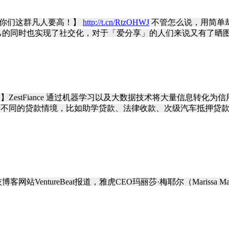
审美都比你们这群凡人要高！】
http://t.cn/RtzOHWJ
不管怎么说，用简单
己的同时也实现了社交化，对于「爱分享」的人们来说又有了晒
干嘛的？】ZestFiance 通过机器学习以及大数据技术将大量信
，他们针对不同的贷款情境，比如助学贷款、法律收款、次级汽车抵押贷款
站VentureBeat报道，雅虎CEO玛丽莎·梅耶尔（Mariss