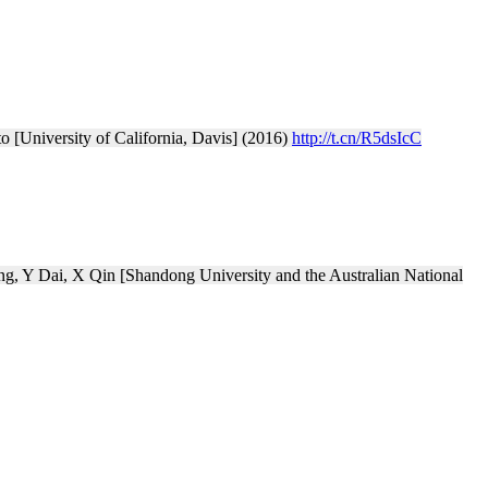
[University of California, Davis] (2016)
http://t.cn/R5dsIcC
 Y Dai, X Qin [Shandong University and the Australian National