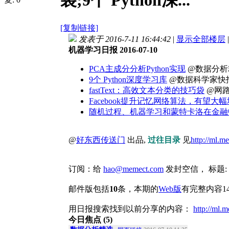
袋;9个 Python深...
[复制链接]
发表于 2016-7-11 16:44:42
|
显示全部楼层
|
机器学习日报 2016-07-10
PCA主成分分析Python实现
@数据分析
9个 Python深度学习库
@数据科学家快
fastText：高效文本分类的技巧袋
@网
Facebook提升记忆网络算法，有望
随机过程、机器学习和蒙特卡洛在金融
@
好东西传送门
出品,
过往目录
见
http://ml.m
订阅：给
hao@memect.com
发封空信， 标题
邮件版包括
10
条，本期的
Web版
有完整内容1
用日报搜索找到以前分享的内容：
http://ml.
今日焦点 (5)