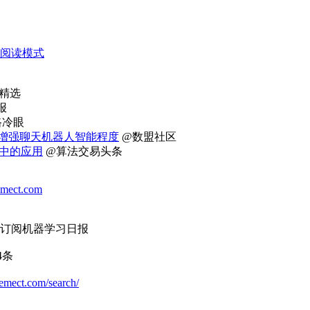
阅读模式
精选
报
路冷眼
大幅增强聊天机器人智能程度
@数盟社区
中的应用
@算法交易头条
emect.com
: 订阅机器学习日报
4条
memect.com/search/