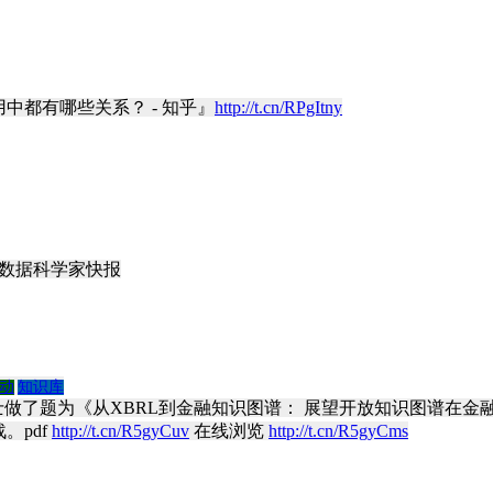
中都有哪些关系？ - 知乎』
http://t.cn/RPgItny
 数据科学家快报
动
知识库
士做了题为《从XBRL到金融知识图谱： 展望开放知识图谱在
。pdf
http://t.cn/R5gyCuv
在线浏览
http://t.cn/R5gyCms