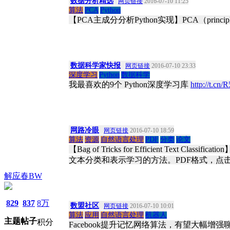
数据分析精选
网页链接
2016-07-10 11:25
算法
PCA
Python
【PCA主成分分析Python实现】PCA（prin
数据科学家快报
网页链接
2016-07-10 23:33
深度学习
Python
数据科学
我最喜欢的9个 Python深度学习库
http://t.cn
网路冷眼
网页链接
2016-07-10 18:59
算法
资源
自然语言处理
PDF
分类
论文
【Bag of Tricks for Efficient Text Classification
文本分类和表示学习的方法。PDF格式，点
解应春BW
829
837
8万
数盟社区
网页链接
2016-07-10 10:01
算法
应用
自然语言处理
机器人
主题
帖子
积分
Facebook提升记忆网络算法，有望大幅增