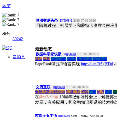
版主
算法交易头条
网页链接
2016-07-10 09:10
『随机过程、机器学习和蒙特卡洛在金融应用
积分
80242
最新动态
数据科学家快报
网页链接
2016-07-10 23:14
发消息
算法
应用
PageRank
R语言
数据科学
信息检索
PageRank算法R语言实现
http://t.cn/R5gBTtd
-
文因互联
网页链接
2016-07-10 10:14
会议活动
经验总结
知识工程
资源
PDF
鲍捷
博客
活
在
@w3c中国
10周年纪念研讨会上，鲍捷博
发展，有关应用，和金融知识图谱的技术挑战
西瓜大丸子汤
网页链接
转发于2016-07-10 10:20