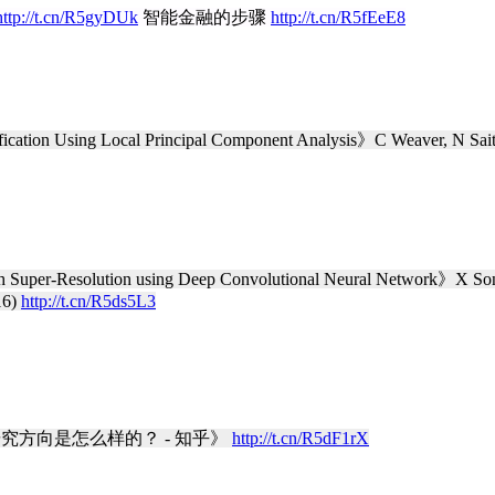
http://t.cn/R5gyDUk
智能金融的步骤
http://t.cn/R5fEeE8
ication Using Local Principal Component Analysis》C Weaver, N Saito 
 Super-Resolution using Deep Convolutional Neural Network》X Song,
16)
http://t.cn/R5ds5L3
究方向是怎么样的？ - 知乎》
http://t.cn/R5dF1rX