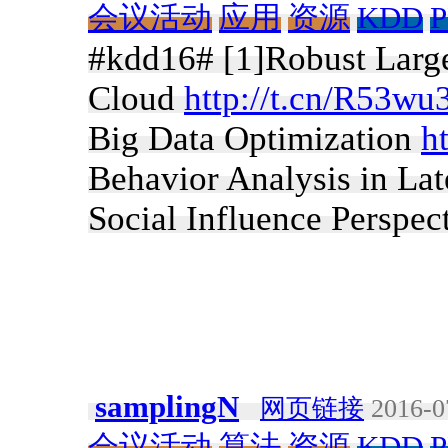
会议活动
应用
资源
KDD
#kdd16# [1]Robust Large
Cloud
http://t.cn/R53wu
Big Data Optimization
h
Behavior Analysis in Lat
Social Influence Perspec
samplingN
网页链接
2016-0
会议活动
算法
资源
KDD