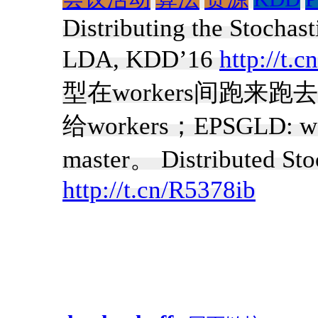
Distributing the Stochas
LDA, KDD’16
http://t.
型在workers间跑来跑去；l
给workers；EPSGLD
master。 Distributed St
http://t.cn/R5378ib