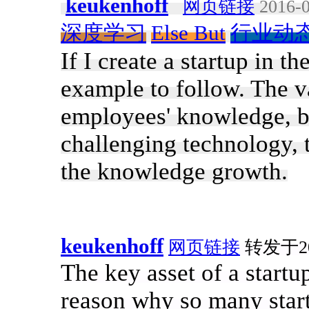
keukenhoff
网页链接
2016-0
深度学习
Else But
行业动
If I create a startup in t
example to follow. The va
employees' knowledge, b
challenging technology, 
the knowledge growth.
keukenhoff
网页链接
转发于201
The key asset of a startu
reason why so many startu