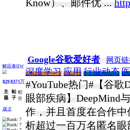
Know）、邮件优 ...
htt
Google谷歌爱好者
网页链
解应春BW
深度学习
应用
行业动态
829
837
8万
#YouTube热门#【谷
主
帖
积
眼部疾病】DeepMi
题
子
分
作，并且首度在合作中
版主
析超过一百万名匿名眼