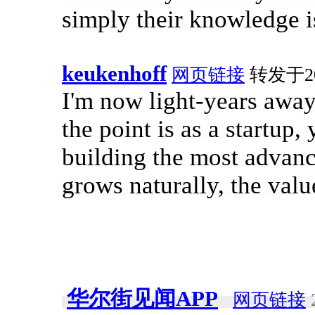
simply their knowledge i
keukenhoff
网页链接
转发于201
I'm now light-years awa
the point is as a startup
building the most advan
grows naturally, the valu
华尔街见闻APP
网页链接
2