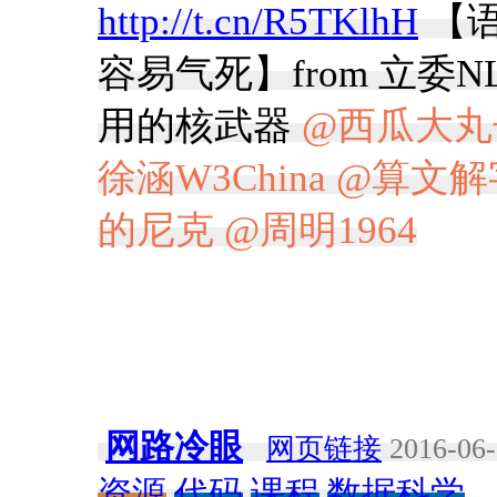
http://t.cn/R5TKlhH
【语
容易气死】from 立委NLP
用的核武器
@西瓜大丸
徐涵W3China
@算文解
的尼克
@周明1964
网路冷眼
网页链接
2016-06-
资源
代码
课程
数据科学