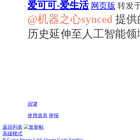
爱可可-爱生活
网页版
转发于20
@机器之心synced
提供
历史延伸至人工智能领
回复
使用道具
举报
返回列表
高级模式
B
Color
Image
Link
Quote
Code
Smilies