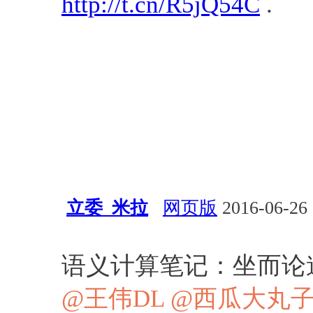
http://t.cn/R5jQ54C
.
立委_米拉
网页版
2016-06-26 
语言学
语义计算笔记：坐而论道
@王伟DL
@西瓜大丸