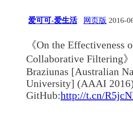
爱可可-爱生活
网页版
2016-06
会议活动
算法
资源
AAAI
《On the Effectiveness o
Collaborative Filtering
Braziunas [Australian Na
University] (AAAI 2016
GitHub:
http://t.cn/R5jc