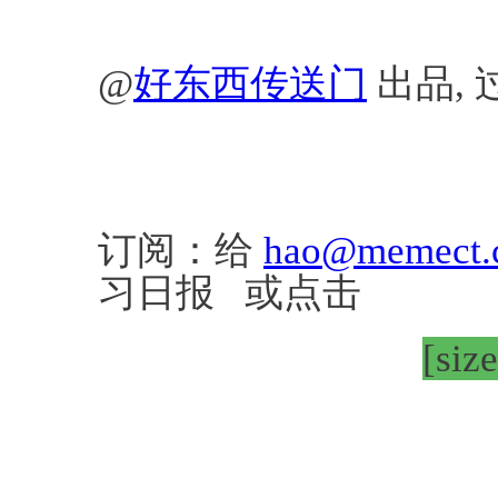
@
好东西传送门
出品, 
订阅：给
hao@memect.
习日报 或点击
[siz