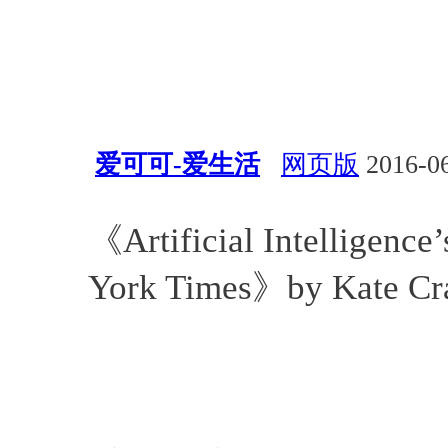
爱可可-爱生活
网页版
2016-06
Guy Problem
Kate Crawfor
《Artificial Intelligenc
York Times》by Kate Cr