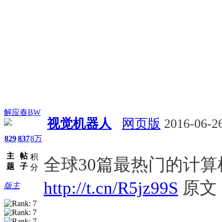
解应春BW
视觉机器人
网页版
2016-06-26
829
837
8万
深度学习
视觉
主
帖
积
全球30篇最热门的计
题
子
分
http://t.cn/R5jz99S
原文
版主