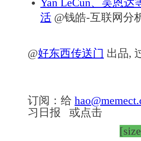
Yan LeCun、
活
@钱皓-互联网分
@
好东西传送门
出品, 
订阅：给
hao@memect.
习日报 或点击
[siz