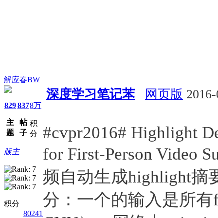
解应春BW
深度学习笔记苯
网页版
2016-
829
837
8万
会议活动
深度学习
视觉
主
帖
积
#cvpr2016# Highlight De
题
子
分
for First-Person Video 
版主
频自动生成highlig
分：一个的输入是所有fra
积分
80241