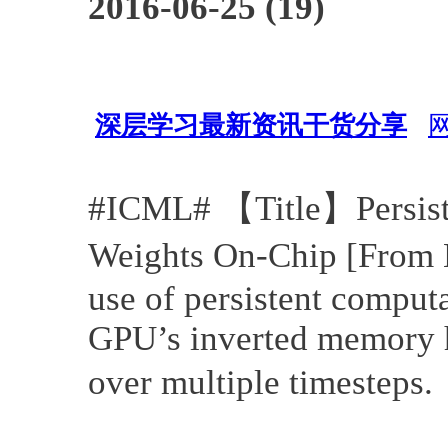
2016-06-25 (19)
深层学习最新资讯干货分享
会议活动
深度学习
资源
G
#ICML# 【Title】Persiste
Weights On-Chip [From 
use of persistent computa
GPU’s inverted memory h
over multiple timestep