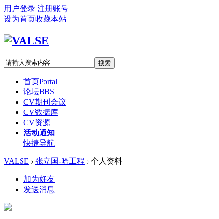
用户登录
注册账号
设为首页
收藏本站
搜索
首页
Portal
论坛
BBS
CV期刊会议
CV数据库
CV资源
活动通知
快捷导航
VALSE
›
张立国-哈工程
›
个人资料
加为好友
发送消息