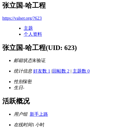
张立国-哈工程
https://valser.org/?623
主题
个人资料
张立国-哈工程
(UID: 623)
邮箱状态
未验证
统计信息
好友数 1
|
回帖数 2
|
主题数 0
性别
保密
生日
-
活跃概况
用户组
新手上路
在线时间
1 小时