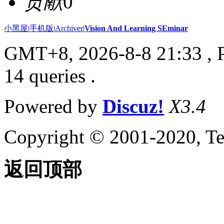
贡献
0
小黑屋
|
手机版
|
Archiver
|
Vision And Learning SEminar
GMT+8, 2026-8-8 21:33
, 
14 queries .
Powered by
Discuz!
X3.4
Copyright © 2001-2020, Te
返回顶部