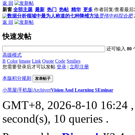
返 回
新窗
全部主题
最新
热门
热帖
精华
更多
作者
回复/查看
最后
数据分析领域中最为人称道的七种降维方法
贾伟中科院合肥
返 回
快速发帖
还可输入
80
高级模式
B
Color
Image
Link
Quote
Code
Smilies
您需要登录后才可以发帖
登录
|
立即注册
本版积分规则
发表帖子
小黑屋
|
手机版
|
Archiver
|
Vision And Learning SEminar
GMT+8, 2026-8-10 16:24
,
second(s), 10 queries .