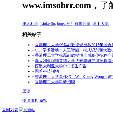
www.imsobrr.com
，
了
澳大利亚
,
LinkedIn
,
house365
,
有限公司
,
理工大学
相关帖子
•
香港理工大学张磊副教授现招募2015年度合
•
CCF学术活动：人工智能、模式识别和大
•
香港理工大学张磊副教授博士后职位招聘广
•
澳大利亚阿德莱德大学沈春华研究组招聘博
•
西澳大利亚大学PhD招生广告
•
图普科技招聘
•
香港理工大学黄伟强（Wai Keung Wo
•
香港理工大学科研招聘
回复
使用道具
举报
返回列表