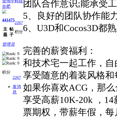
团队合作意识;能承受
贾伟中科院
合肥
5、良好的团队协作能
441
475
2267
6、U3D和Cocos3
主
帖
积分
题
子
管理员
完善的薪资福利：
和技术宅一起工作，自
积分
享受随意的着装风格和
2267
如果你喜欢ACG，那么
发消
息
享受高薪10K-20k ，
票期权，带薪年假，每月团建