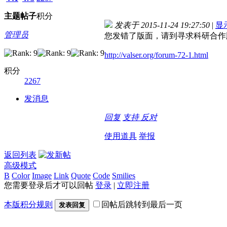
主题
帖子
积分
发表于 2015-11-24 19:27:50
|
显
管理员
您发错了版面，请到寻求科研合作
http://valser.org/forum-72-1.html
积分
2267
发消息
回复
支持
反对
使用道具
举报
返回列表
高级模式
B
Color
Image
Link
Quote
Code
Smilies
您需要登录后才可以回帖
登录
|
立即注册
本版积分规则
回帖后跳转到最后一页
发表回复