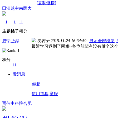
[复制链接]
田清越中南民大
1
1
11
主题
帖子
积分
发表于 2015-11-24 16:34:59
|
显示全部楼层
|
新手上路
最近学习遇到了困难~各位前辈有没有做个这
积分
11
发消息
回复
使用道具
举报
贾伟中科院合肥
441
475
2267