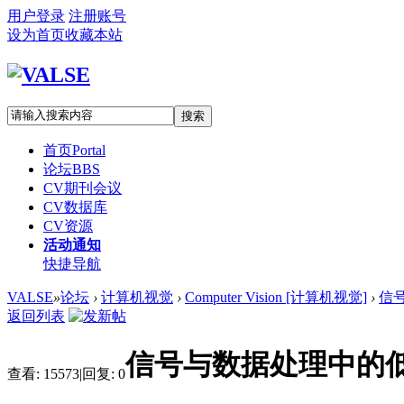
用户登录
注册账号
设为首页
收藏本站
搜索
首页
Portal
论坛
BBS
CV期刊会议
CV数据库
CV资源
活动通知
快捷导航
VALSE
»
论坛
›
计算机视觉
›
Computer Vision [计算机视觉]
›
信
返回列表
信号与数据处理中的
查看:
15573
|
回复:
0