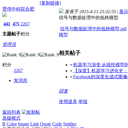
[复制链接]
贾伟中科院合肥
发表于 2015-4-13 23:32:55
|
显
信号与数据处理中的低秩模型
441
475
2267
信号与数据处理中的低秩模型.pdf
主题
帖子
积分
模型
管理员
相关帖子
积分
•
机器学习演变:从线性模型
2267
•
【深度】机器学习进化史：
•
Facebook的深度生成式图
发消息
回复
使用道具
举报
返回列表
高级模式
B
Color
Image
Link
Quote
Code
Smilies