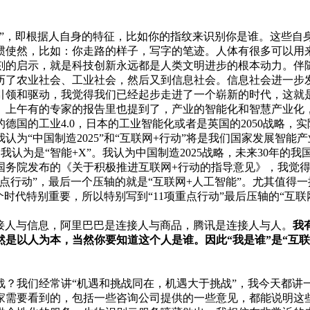
别”，即根据人自身的特征，比如你的指纹来识别你是谁。这些自
惯使然，比如：你走路的样子，写字的笔迹。人体有很多可以用
刻的启示，就是科技创新永远都是人类文明进步的根本动力。伴
历了农业社会、工业社会，然后又到信息社会。信息社会进一步
引领和驱动，我觉得我们已经起步走进了一个崭新的时代，这就
。上午有的专家的报告里也提到了，产业的智能化和智慧产业化
德国的工业4.0，日本的工业智能化或者是英国的2050战略，
为“中国制造2025”和“互联网+行动”将是我们国家发展智能
认为是“智能+X”。我认为中国制造2025战略，未来30年的
号国务院发布的《关于积极推进互联网+行动的指导意见》，我觉
重点行动”，最后一个压轴的就是“互联网+人工智能”。尤其值得
时代特别重要，所以特别写到“11项重点行动”最后压轴的“互联
连接人与信息，阿里巴巴是连接人与商品，腾讯是连接人与人。
我
然是以人为本，当然你要知道这个人是谁。因此“我是谁”是“互
战？我们经常讲“机遇和挑战同在，机遇大于挑战”，我今天都讲
家需要看到的，包括一些咨询公司提供的一些意见，都能说明这