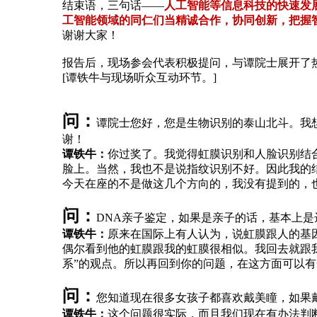
结束语，三句话——
人工智能等信息科技的快速发
工智能领域的同仁们当精诚合作，协同创新，把握
谢谢大家！
报告后，现场参会代表积极提问，与谭院士展开了
[谭铁牛与现场听众互动环节。]
问：
谭院士您好，您是生物识别的泰山北斗。我
谢！
谭铁牛：
你过奖了。我觉得虹膜识别和人脸识别结
脸上。当然，我也不是说指纹识别不好。因此我的
今天在座的不是做这几个方向的，我没有提到的，
问：
DNA亲子鉴定，如果是亲子的话，基本上
谭铁牛：
原来在国际上有人认为，说虹膜跟人的基
偶尔看到他的虹膜跟我的虹膜很相似。我回去就跟
系”的观点。所以再回到你的问题，在这方面可以
问：
您知道现在很多女孩子都喜欢戴美瞳，如果
谭铁牛：
这个问题很实际，而且我们现在有办法判