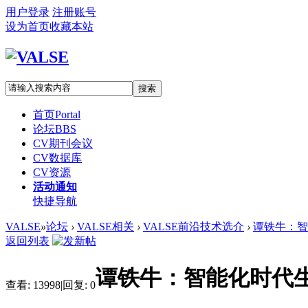
用户登录
注册账号
设为首页
收藏本站
搜索
首页
Portal
论坛
BBS
CV期刊会议
CV数据库
CV资源
活动通知
快捷导航
VALSE
»
论坛
›
VALSE相关
›
VALSE前沿技术选介
›
谭铁牛：智
返回列表
谭铁牛：智能化时代
查看:
13998
|
回复:
0