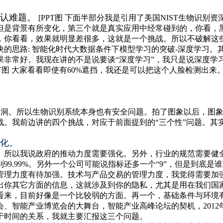
公认难题。
[PPT图 下面半部分我是引用了美国NIST生物识
但是背景有所变化，第三个就是真实应用中经常碰到的，你看，
，你看看，效果就明显差很多，这就是一个挑战。所以不破解这
的思路: 智能化时代大数据条件下模型学习的突破-深度学习
果非常好。我现在讲的不是说要谈“深度学习”，我只是说深度学
法。[PPT图 大家看看即使有60%遮挡，我还是可以把这个人脸检
纹解锁漏洞。所以生物识别系统本身也有安全问题。拍了图象以后，
战。我前边讲的四个挑战，对应于前面提到的“三个性”问题。其
化。
。所以我说政府的推动力度需要强化。另外，行业的规范需要健
99.99%。另外一个公司可能说指标还多一个“9”，但是到底
管理力度有待加强。技术与产品交易的管理力度，我觉得需要加
出你其它方面的信息，这就涉及到你的隐私，尤其是用在我们国
看来，目前好像是一个比较弱的方面。再一个，基础条件与环境
、智能产业博览会的大舞台，智能产业高峰论坛的契机，201
于时间的关系，我就主要汇报这三个问题。