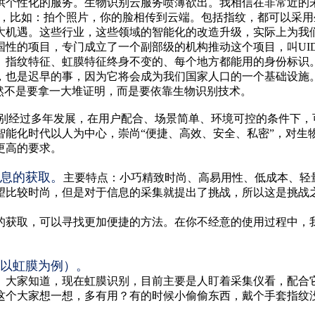
供个性化的服务。生物识别云服务喷薄欲出。我相信在非常近的未
只需要有一个采集设备，比如：拍个照片，你的脸相传到云端。包括指纹，
大机遇。这些行业，这些领域的智能化的改造升级，实际上为我
性的项目，专门成立了一个副部级的机构推动这个项目，叫UID
、指纹特征、虹膜特征终身不变的、每个地方都能用的身份标识。
，也是迟早的事，因为它将会成为我们国家人口的一个基础设施。
然不是要拿一大堆证明，而是要依靠生物识别技术。
识别经过多年发展，在用户配合、场景简单、环境可控的条件下
智能化时代以人为中心，崇尚“便捷、高效、安全、私密”，对生
更高的要求。
息的获取。
主要特点：小巧精致时尚、高易用性、低成本、轻
望比较时尚，但是对于信息的采集就提出了挑战，所以这是挑战
的获取，可以寻找更加便捷的方法。在你不经意的使用过程中，
以虹膜为例）。
。大家知道，现在虹膜识别，目前主要是人盯着采集仪看，配合
这个大家想一想，多有用？有的时候小偷偷东西，戴个手套指纹