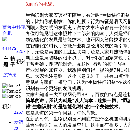
3.面临的挑战。
生物识别大家应该都不陌生，有时叫“生物特征识
的，比如你的指纹、你的虹膜；行为特征是后天习
贾伟中科院
回顾人类文明的发展史，留给大家应该都有一个深
合肥
各位可能见过这张照片下半部分的内容，人类是经
领智能化的发展是智能技术。也正因为智能技术的
在智能化的时代，智能产业将是经济发展的新引擎
441
475
2267
下，无论是美国的工业互联网，还是大家耳熟能详的
期工业发展战略的根本抓手。对于我们国家来说，我认
主
帖
积分
非常明确，即智能制造。互联网+行动的核心内容，我
题
子
产业发展的加速器。我想特别值得一提的是7月1
管理员
息。大家也注意到，这个《意见》里一共有11项“
意见的专家们、领导们，认为“生物特征识别”在这个
识别有一个更好的发展机遇。
大家都知道三大互联网公司BAT，百度的特点是
简单的讲，我认为就是“以人为本，连接一切。”既
积分
得“生物识别”将是智能化时代的一个关键技术。
2267
这是我讲的第一个问题，时代背景。
在新的时代，生物识别技术到底有些什么机遇和挑
发消
蕴含生物识别巨大的发展空间。这里面有很多，大
息