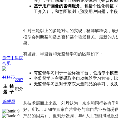
升），半自动和全自动的评测体系（确认模型
基于用户画像的咨询服务
。包括个性化特征（
工介入），和意图预测（预测用户问题，半段
针对三轮以上的多轮对话的实现，杨洋解释说，最
模型会判断某句话是否和某个场景相关。最新的方
果。
有监督、半监督和无监督学习的区隔如下：
贾伟中科院
合肥
有监督学习用于一些标准平台，包括每个模型
441
475
半监督学习主要采取半自动机器学习方法，比
2267
无监督学习是对于京东大量商品的学习，以及
主
帖
积分
题
子
管理员
从技术层面上来说，刘丹认为，京东和同行各有千
好。所以，JIMI在京东自营业务与非自营业务部分
产品的因素）。但刘丹强调，JIMI人工智能满意度