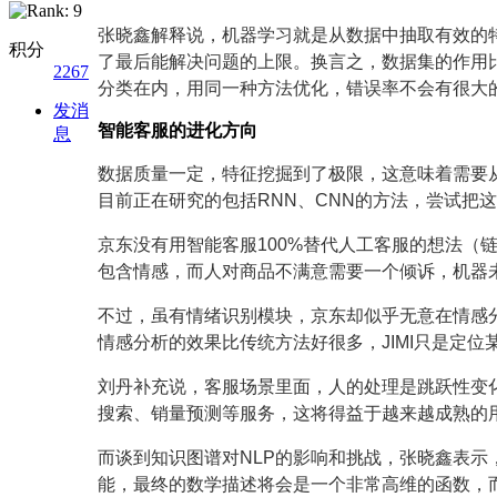
张晓鑫解释说，机器学习就是从数据中抽取有效的
积分
了最后能解决问题的上限。换言之，数据集的作用
2267
分类在内，用同一种方法优化，错误率不会有很大
发消
智能客服的进化方向
息
数据质量一定，特征挖掘到了极限，这意味着需要
目前正在研究的包括RNN、CNN的方法，尝试把
京东没有用智能客服100%替代人工客服的想法（
包含情感，而人对商品不满意需要一个倾诉，机器
不过，虽有情绪识别模块，京东却似乎无意在情感分
情感分析的效果比传统方法好很多，JIMI只是定
刘丹补充说，客服场景里面，人的处理是跳跃性变化
搜索、销量预测等服务，这将得益于越来越成熟的
而谈到知识图谱对NLP的影响和挑战，张晓鑫表
能，最终的数学描述将会是一个非常高维的函数，