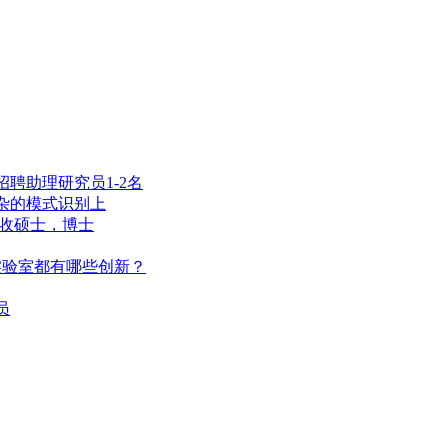
聘助理研究员1-2名
杂的模式识别上
招收硕士，博士
能实验室都有哪些创新？
员