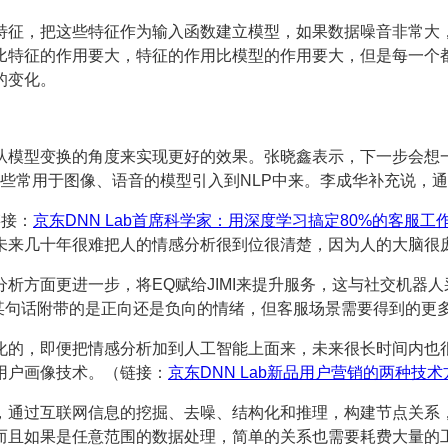
特征，把这些特征作为输入函数建立模型，如果数据噪音非常大
比特征的作用要大，特征的作用比模型的作用要大，但是每一个
的变化。
从模型变换的角度来实现更好的效果。张晓鑫表示，下一步会想
这些常用于图像、语音的模型引入到NLP中来。李成华补充说，
链接：
京东DNN Lab首席科学家：用深度学习搞定80%的客服工
未来几十年很难把人的情感分析很到位很清楚，因为人的大脑很
析方面更进一步，将EQ赋给JIMI来提升服务，这与社交机器
位某句话附带的是正向还是负向的情绪，但客服场景需要得到的更
的，即便把情感分析加到人工智能上面来，未来很长时间内也很
用户画像技术。（链接：
京东DNN Lab新品用户营销的两种技术
示，通过互联网信息的挖掘、去噪、结构化和推理，构建节点关系
而且如果是任意范围的数据处理，简单的关系也需要耗费大量的