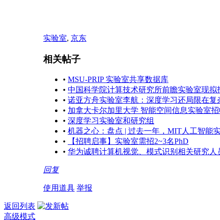
实验室
,
京东
相关帖子
•
MSU-PRIP 实验室共享数据库
•
中国科学院计算技术研究所前瞻实验室现拟招
•
诺亚方舟实验室李航：深度学习还局限在复
•
加拿大卡尔加里大学 智能空间信息实验室
•
深度学习实验室和研究组
•
机器之心：盘点 | 过去一年，MIT人工智
•
【招聘启事】实验室需招2~3名PhD
•
华为诚聘计算机视觉、模式识别相关研究人
回复
使用道具
举报
返回列表
高级模式