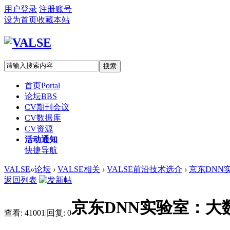
用户登录
注册账号
设为首页
收藏本站
搜索
首页
Portal
论坛
BBS
CV期刊会议
CV数据库
CV资源
活动通知
快捷导航
VALSE
»
论坛
›
VALSE相关
›
VALSE前沿技术选介
›
京东DNN
返回列表
京东DNN实验室：
查看:
41001
|
回复:
0