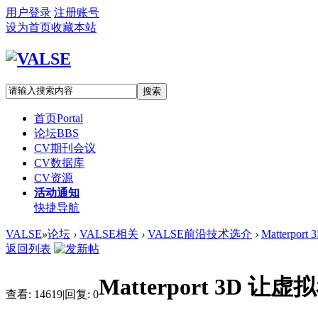
用户登录
注册账号
设为首页
收藏本站
搜索
首页
Portal
论坛
BBS
CV期刊会议
CV数据库
CV资源
活动通知
快捷导航
VALSE
»
论坛
›
VALSE相关
›
VALSE前沿技术选介
›
Matterp
返回列表
Matterport 3D
查看:
14619
|
回复:
0