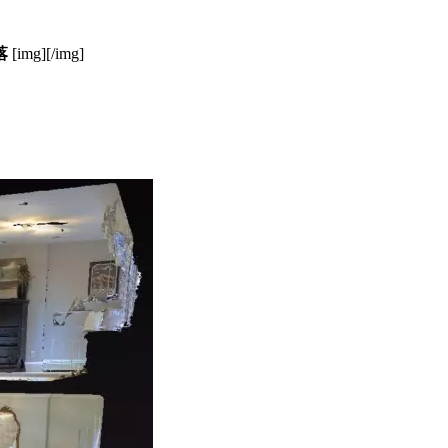
落
[img][/img]