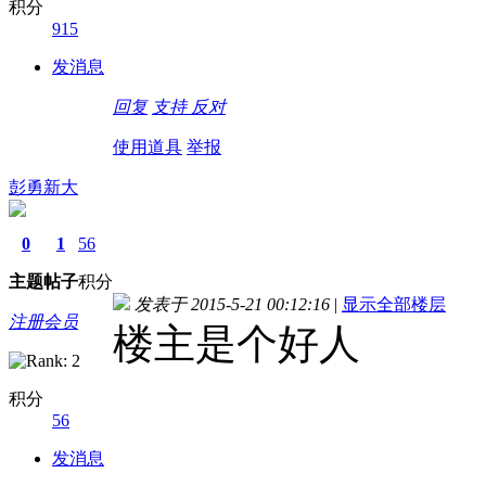
积分
915
发消息
回复
支持
反对
使用道具
举报
彭勇新大
0
1
56
主题
帖子
积分
发表于 2015-5-21 00:12:16
|
显示全部楼层
注册会员
楼主是个好人
积分
56
发消息