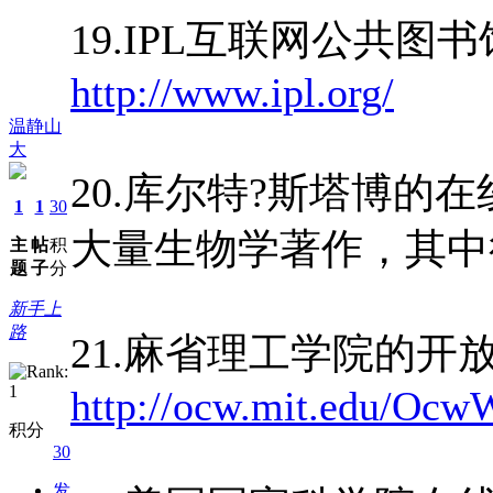
19.IPL互联网公共图
http://www.ipl.org/
温静山
大
20.库尔特?斯塔博的
1
1
30
大量生物学著作，其中
主
帖
积
题
子
分
新手上
路
21.麻省理工学院的开
http://ocw.mit.edu/Oc
积分
30
发