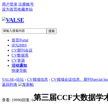
用户登录
注册账号
设为首页
收藏本站
搜索
首页
Portal
论坛
BBS
CV期刊会议
CV数据库
CV资源
活动通知
快捷导航
VALSE
»
论坛
›
CV领域信息
›
CV领域会议信息、期刊Special Iss
返回列表
第三届CCF大数据学
查看:
19990
|
回复:
0