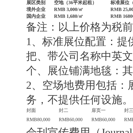
展区类别
空地（36平米起租）
标准展位（
境外企业
RMB 3,000/
㎡
RMB 25,00
国内企业
RMB 1,680/
㎡
RMB 1680
备注：以上价格为税前
1、标准展位配置：提
把、带公司名称中英文
个、展位铺满地毯：其
2、空场地费用包括：
务，不提供任何设施。
封面
封二
扉页一
封
RMB80,000
RMB60,000
RMB60,000
RMB
会刊宣传费用（Journalofth