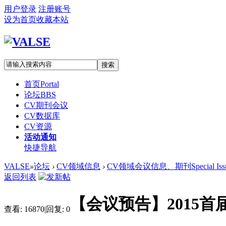
用户登录
注册账号
设为首页
收藏本站
搜索
首页
Portal
论坛
BBS
CV期刊会议
CV数据库
CV资源
活动通知
快捷导航
VALSE
»
论坛
›
CV领域信息
›
CV领域会议信息、期刊Special Iss
返回列表
【会议预告】2015
查看:
16870
|
回复:
0