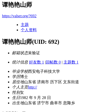
谭艳艳山师
https://valser.org/?692
主题
个人资料
谭艳艳山师
(UID: 692)
邮箱状态
未验证
统计信息
好友数 1
|
回帖数 0
|
主题数 1
毕业学校
西安电子科技大学
学历
博士
居住地
山东省 济南市 历下区 文东街道
个人主页
http://
性别
女
生日
1982 年 9 月 28 日
出生地
山东省 济宁市 曲阜市 息陬乡