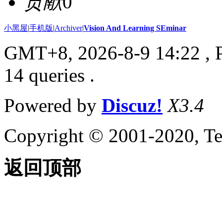
贡献
0
小黑屋
|
手机版
|
Archiver
|
Vision And Learning SEminar
GMT+8, 2026-8-9 14:22
, 
14 queries .
Powered by
Discuz!
X3.4
Copyright © 2001-2020, Te
返回顶部