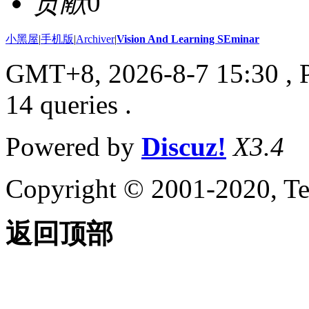
贡献
0
小黑屋
|
手机版
|
Archiver
|
Vision And Learning SEminar
GMT+8, 2026-8-7 15:30
, 
14 queries .
Powered by
Discuz!
X3.4
Copyright © 2001-2020, Te
返回顶部