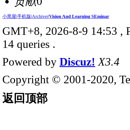
贡献
0
小黑屋
|
手机版
|
Archiver
|
Vision And Learning SEminar
GMT+8, 2026-8-9 14:53
, 
14 queries .
Powered by
Discuz!
X3.4
Copyright © 2001-2020, Te
返回顶部