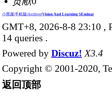
贡献
0
小黑屋
|
手机版
|
Archiver
|
Vision And Learning SEminar
GMT+8, 2026-8-8 23:10
, 
14 queries .
Powered by
Discuz!
X3.4
Copyright © 2001-2020, Te
返回顶部