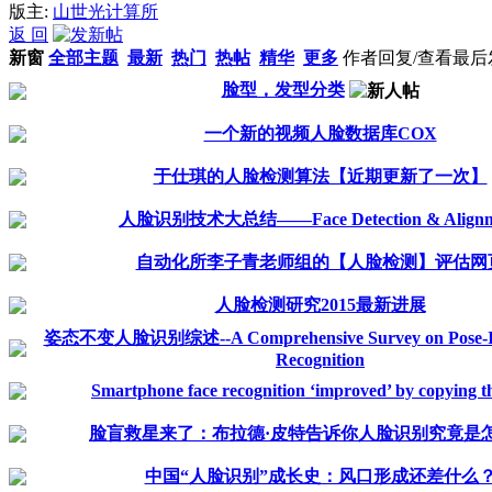
版主:
山世光计算所
返 回
新窗
全部主题
最新
热门
热帖
精华
更多
作者
回复/查看
最后
脸型，发型分类
一个新的视频人脸数据库COX
于仕琪的人脸检测算法【近期更新了一次】
人脸识别技术大总结——Face Detection & Alignm
自动化所李子青老师组的【人脸检测】评估网
人脸检测研究2015最新进展
姿态不变人脸识别综述--A Comprehensive Survey on Pose-Inv
Recognition
Smartphone face recognition ‘improved’ by copying t
脸盲救星来了：布拉德·皮特告诉你人脸识别究竟是
中国“人脸识别”成长史：风口形成还差什么