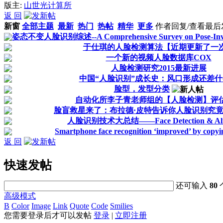
版主:
山世光计算所
返 回
新窗
全部主题
最新
热门
热帖
精华
更多
作者
回复/查看
最后
姿态不变人脸识别综述--A Comprehensive Survey on Pose-Invari
于仕琪的人脸检测算法【近期更新了一
一个新的视频人脸数据库COX
人脸检测研究2015最新进展
中国“人脸识别”成长史：风口形成还差
脸型，发型分类
自动化所李子青老师组的【人脸检测】评
脸盲救星来了：布拉德·皮特告诉你人脸识别究
人脸识别技术大总结——Face Detection & Ali
Smartphone face recognition ‘improved’ by copyi
返 回
快速发帖
还可输入
80
高级模式
B
Color
Image
Link
Quote
Code
Smilies
您需要登录后才可以发帖
登录
|
立即注册