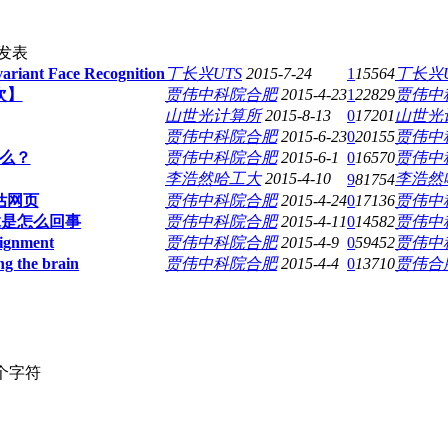
发表
ant Face Recognition
丁长兴UTS
2015-7-24
1
15564
丁长兴U
次】
贾伟中科院合肥
2015-4-23
1
22829
贾伟中
山世光计算所
2015-8-13
0
17201
山世光
贾伟中科院合肥
2015-6-23
0
20155
贾伟中
什么？
贾伟中科院合肥
2015-6-1
0
16570
贾伟中
李浩然哈工大
2015-4-10
李浩然
9
81754
估网页
贾伟中科院合肥
2015-4-24
0
17136
贾伟中
竟是怎么回事
贾伟中科院合肥
2015-4-11
0
14582
贾伟中
gnment
贾伟中科院合肥
2015-4-9
0
59452
贾伟中
ng the brain
贾伟中科院合肥
2015-4-4
0
13710
贾伟合
个字符