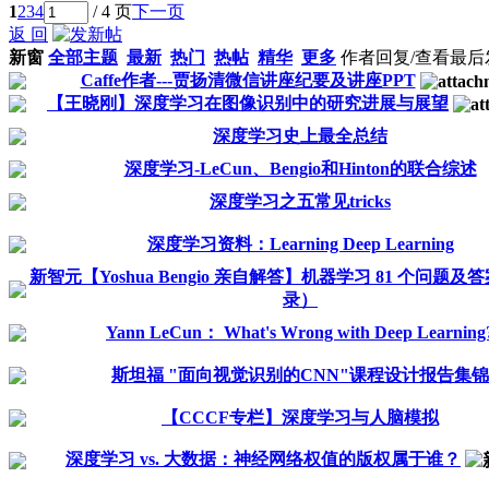
1
2
3
4
/ 4 页
下一页
返 回
新窗
全部主题
最新
热门
热帖
精华
更多
作者
回复/查看
最后
Caffe作者---贾扬清微信讲座纪要及讲座PPT
【王晓刚】深度学习在图像识别中的研究进展与展望
深度学习史上最全总结
深度学习-LeCun、Bengio和Hinton的联合综述
深度学习之五常见tricks
深度学习资料：Learning Deep Learning
新智元【Yoshua Bengio 亲自解答】机器学习 81 个问题
录）
Yann LeCun： What's Wrong with Deep Learning
斯坦福 "面向视觉识别的CNN"课程设计报告集锦
【CCCF专栏】深度学习与人脑模拟
深度学习 vs. 大数据：神经网络权值的版权属于谁？