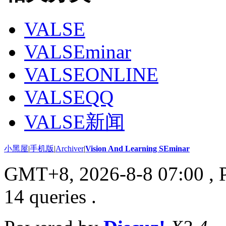
VALSE
VALSEminar
VALSEONLINE
VALSEQQ
VALSE新闻
小黑屋
|
手机版
|
Archiver
|
Vision And Learning SEminar
GMT+8, 2026-8-8 07:00
, 
14 queries .