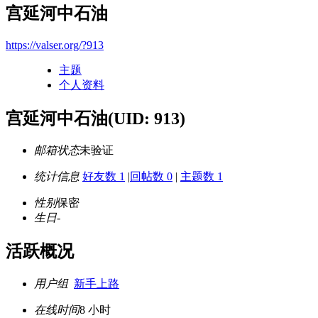
宫延河中石油
https://valser.org/?913
主题
个人资料
宫延河中石油
(UID: 913)
邮箱状态
未验证
统计信息
好友数 1
|
回帖数 0
|
主题数 1
性别
保密
生日
-
活跃概况
用户组
新手上路
在线时间
8 小时