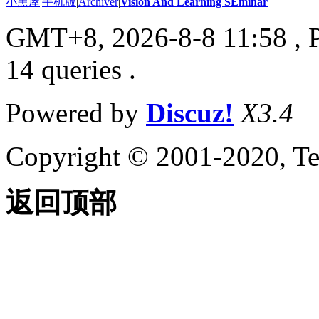
小黑屋
|
手机版
|
Archiver
|
Vision And Learning SEminar
GMT+8, 2026-8-8 11:58
, 
14 queries .
Powered by
Discuz!
X3.4
Copyright © 2001-2020, Te
返回顶部