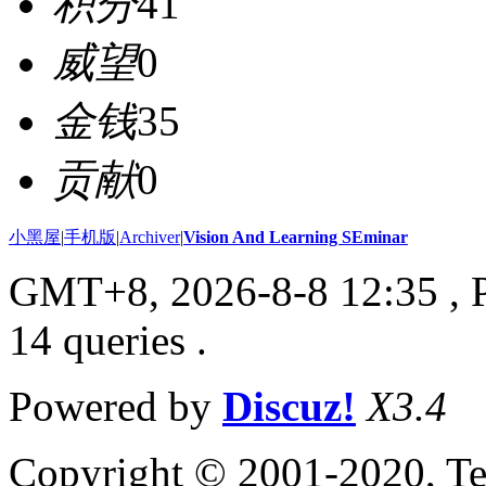
积分
41
威望
0
金钱
35
贡献
0
小黑屋
|
手机版
|
Archiver
|
Vision And Learning SEminar
GMT+8, 2026-8-8 12:35
, 
14 queries .
Powered by
Discuz!
X3.4
Copyright © 2001-2020, Te