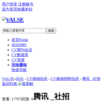
用户登录
注册账号
设为首页
收藏本站
搜索
首页
Portal
论坛
BBS
CV期刊会议
CV数据库
CV资源
活动通知
快捷导航
VALSE
»
论坛
›
CV领域信息
›
CV领域招聘信息
›
腾讯 _社招
返回列表
腾讯 _社招
查看:
17797
|
回复:
0