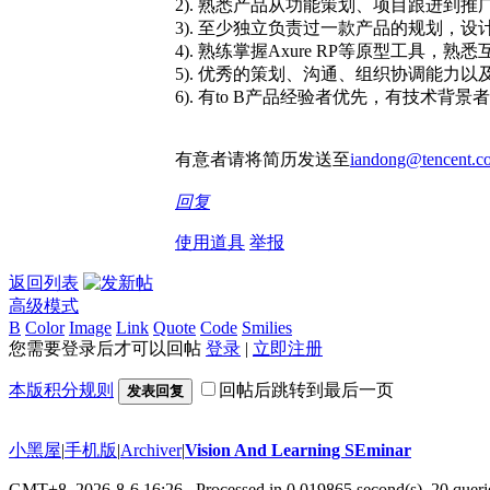
2). 熟悉产品从功能策划、项目跟进到
3). 至少独立负责过一款产品的规划，
4). 熟练掌握Axure RP等原型工
5). 优秀的策划、沟通、组织协调能力
6). 有to B产品经验者优先，有技术背景
有意者请将简历发送至
iandong@tencent.c
回复
使用道具
举报
返回列表
高级模式
B
Color
Image
Link
Quote
Code
Smilies
您需要登录后才可以回帖
登录
|
立即注册
本版积分规则
回帖后跳转到最后一页
发表回复
小黑屋
|
手机版
|
Archiver
|
Vision And Learning SEminar
GMT+8, 2026-8-6 16:26
, Processed in 0.019865 second(s), 20 querie