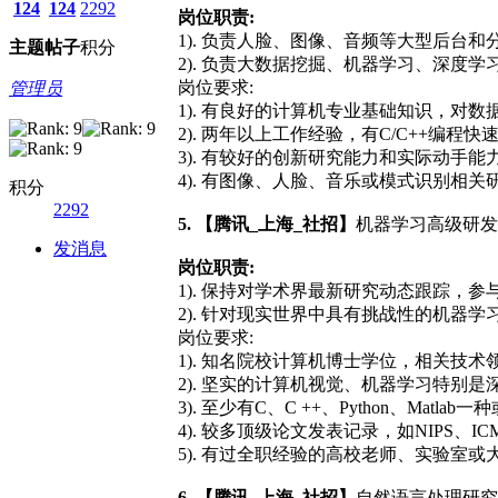
124
124
2292
岗位职责:
1). 负责人脸、图像、音频等大型后台
主题
帖子
积分
2). 负责大数据挖掘、机器学习、深度
岗位要求:
管理员
1). 有良好的计算机专业基础知识，对
2). 两年以上工作经验，有C/C++编
3). 有较好的创新研究能力和实际动手
4). 有图像、人脸、音乐或模式识别相
积分
2292
5. 【腾讯_上海_社招】
机器学习高级研发
发消息
岗位职责:
1). 保持对学术界最新研究动态跟踪
2). 针对现实世界中具有挑战性的机器
岗位要求:
1). 知名院校计算机博士学位，相关
2). 坚实的计算机视觉、机器学习特
3). 至少有C、C ++、Python、Mat
4). 较多顶级论文发表记录，如NIPS、IC
5). 有过全职经验的高校老师、实验室
6. 【腾讯_上海_社招】
自然语言处理研究