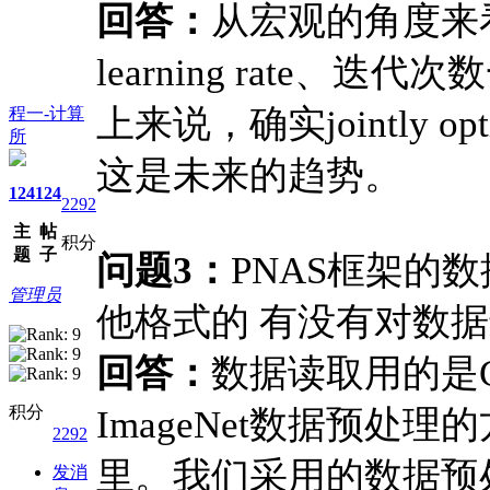
回答：
从宏观的角度来
learning rate
上来说，确实jointly 
程一-计算
所
这是未来的趋势。
124
124
2292
主
帖
积分
题
子
问题3：
PNAS框架的
管理员
他格式的 有没有对数
回答：
数据读取用的是Go
积分
ImageNet数据预
2292
里。我们采用的数据预
发消