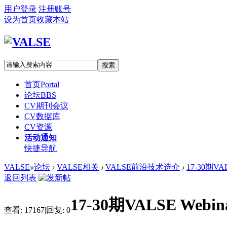
用户登录
注册账号
设为首页
收藏本站
搜索
首页
Portal
论坛
BBS
CV期刊会议
CV数据库
CV资源
活动通知
快捷导航
VALSE
»
论坛
›
VALSE相关
›
VALSE前沿技术选介
›
17-30期VA
返回列表
17-30期VALSE Web
查看:
17167
|
回复:
0