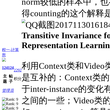
norm较低的样本中，
得counting的这个解
Transitive Invariance f
Representation Learni
程一-计算
所
利用Context类和Video
124
124
2292
是互补的：Contex
主
帖
积分
题
子
于inter-instan
管理员
之间的一些；Video类的办