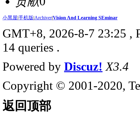
贡献
0
小黑屋
|
手机版
|
Archiver
|
Vision And Learning SEminar
GMT+8, 2026-8-7 23:25
, 
14 queries .
Powered by
Discuz!
X3.4
Copyright © 2001-2020, Te
返回顶部