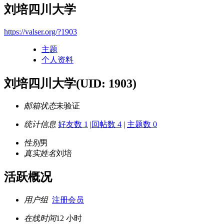
刘培四川大学
https://valser.org/?1903
主题
个人资料
刘培四川大学
(UID: 1903)
邮箱状态
未验证
统计信息
好友数 1
|
回帖数 4
|
主题数 0
性别
男
真实姓名
刘培
活跃概况
用户组
注册会员
在线时间
12 小时