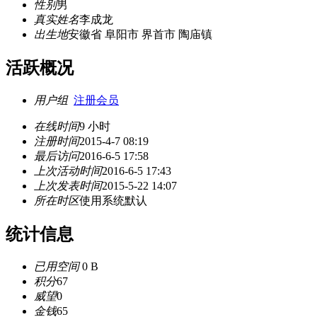
性别
男
真实姓名
李成龙
出生地
安徽省 阜阳市 界首市 陶庙镇
活跃概况
用户组
注册会员
在线时间
9 小时
注册时间
2015-4-7 08:19
最后访问
2016-6-5 17:58
上次活动时间
2016-6-5 17:43
上次发表时间
2015-5-22 14:07
所在时区
使用系统默认
统计信息
已用空间
0 B
积分
67
威望
0
金钱
65