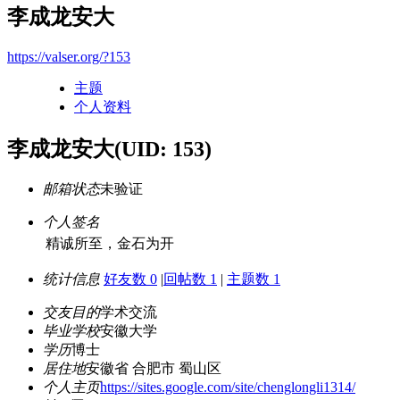
李成龙安大
https://valser.org/?153
主题
个人资料
李成龙安大
(UID: 153)
邮箱状态
未验证
个人签名
精诚所至，金石为开
统计信息
好友数 0
|
回帖数 1
|
主题数 1
交友目的
学术交流
毕业学校
安徽大学
学历
博士
居住地
安徽省 合肥市 蜀山区
个人主页
https://sites.google.com/site/chenglongli1314/