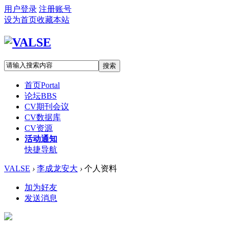
用户登录
注册账号
设为首页
收藏本站
搜索
首页
Portal
论坛
BBS
CV期刊会议
CV数据库
CV资源
活动通知
快捷导航
VALSE
›
李成龙安大
›
个人资料
加为好友
发送消息