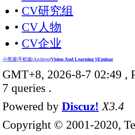
•
CV研究组
•
CV人物
•
CV企业
小黑屋
|
手机版
|
Archiver
|
Vision And Learning SEminar
GMT+8, 2026-8-7 02:49
, 
7 queries .
Powered by
Discuz!
X3.4
Copyright © 2001-2020, Te